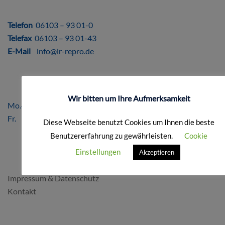
DIREKT
Telefon
06103 – 93 01-0
Telefax
06103 – 93 01-43
E-Mail
info@ir-repro.de
ÖFFNUNGSZEITEN
Wir bitten um Ihre Aufmerksamkeit
Mo.-Do. 8.00 – 17.00 Uhr
Fr. 8.00 – 16.00 Uhr
Diese Webseite benutzt Cookies um Ihnen die beste
Benutzererfahrung zu gewährleisten.
Cookie
Einstellungen
Akzeptieren
FORMALES
Impressum & Datenschutz
Kontakt