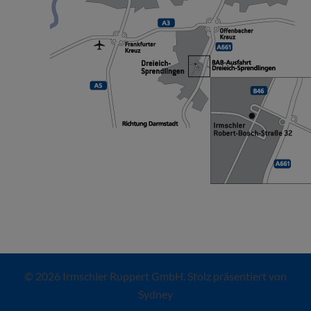
© 2026 Irmschler Ruppert GmbH. Stolz präsentiert von
Sydney