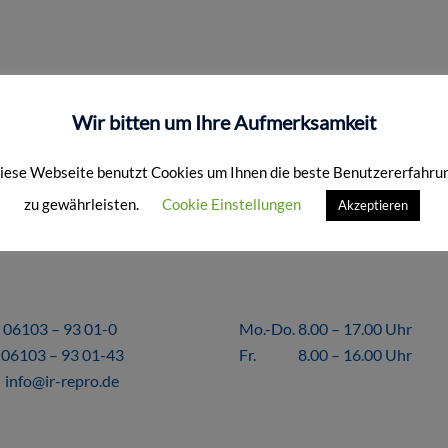
Wir bitten um Ihre Aufmerksamkeit
iese Webseite benutzt Cookies um Ihnen die beste Benutzererfahru
zu gewährleisten.
Cookie Einstellungen
Akzeptieren
KT
ÖFFNUNGSZEITEN
06103 – 93 01-0
Mo.-Do. 8.00 – 17.00 Uhr
06103 – 93 01-43
Fr. 8.00 – 16.00 Uhr
info@ir-repro.de
FORMALES