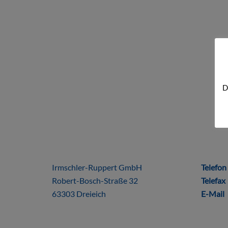
D
ÜBER UNS
DIRE
Irmschler-Ruppert GmbH
Telefon
Robert-Bosch-Straße 32
Telefax
63303 Dreieich
E-Mail