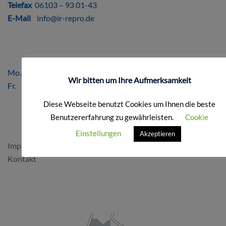
Telefax
06103 – 93 01-43
E-Mail
info@ir-repro.de
ÖFFNUNGSZEITEN
Mo.-Do. 8.00 – 17.00 Uhr
Wir bitten um Ihre Aufmerksamkeit
Fr. 8.00 – 16.00 Uhr
Diese Webseite benutzt Cookies um Ihnen die beste
Benutzererfahrung zu gewährleisten.
Cookie
FORMALES
Einstellungen
Akzeptieren
Impressum & Datenschutz
Kontakt
SO FINDEN SIE UNS