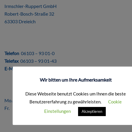
Irmschler-Ruppert GmbH
Robert-Bosch-Straße 32
63303 Dreieich
DIREKT
Telefon
06103 – 93 01-0
Telefax
06103 – 93 01-43
E-Mail
info@ir-repro.de
Wir bitten um Ihre Aufmerksamkeit
ÖFFNUNGSZEITEN
Diese Webseite benutzt Cookies um Ihnen die beste
Mo.-Do. 8.00 – 17.00 Uhr
Benutzererfahrung zu gewährleisten.
Cookie
Fr. 8.00 – 16.00 Uhr
Einstellungen
Akzeptieren
FORMALES