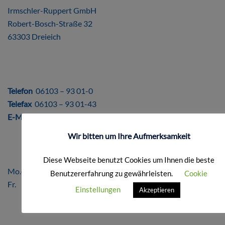
Irmschler-Ruppert GmbH
Robert-Bosch-Straße 32
63303 Dreieich
DIREKT
Telefon
06103 – 93 01-0
Telefax
06103 – 93 01-43
E-Mail
info@ir-repro.de
Wir bitten um Ihre Aufmerksamkeit
ÖFFNUNGSZEITEN
Diese Webseite benutzt Cookies um Ihnen die beste
Mo.-Do. 8.00 – 17.00 Uhr
Benutzererfahrung zu gewährleisten.
Cookie
Fr. 8.00 – 16.00 Uhr
Einstellungen
Akzeptieren
FORMALES