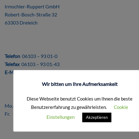
Irmschler-Ruppert GmbH
Robert-Bosch-Straße 32
63303 Dreieich
DIREKT
Telefon
06103 – 93 01-0
Telefax
06103 – 93 01-43
E-Mail
info@ir-repro.de
Wir bitten um Ihre Aufmerksamkeit
ÖFFNUNGSZEITEN
Diese Webseite benutzt Cookies um Ihnen die beste
Mo.-Do. 8.00 – 17.00 Uhr
Benutzererfahrung zu gewährleisten.
Cookie
Fr. 8.00 – 16.00 Uhr
Einstellungen
Akzeptieren
FORMALES