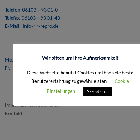
DIREKT
Telefon
06103 – 93 01-0
Telefax
06103 – 93 01-43
E-Mail
info@ir-repro.de
ÖFFNUNGSZEITEN
Wir bitten um Ihre Aufmerksamkeit
Mo.-Do. 8.00 – 17.00 Uhr
Fr. 8.00 – 16.00 Uhr
Diese Webseite benutzt Cookies um Ihnen die beste
Benutzererfahrung zu gewährleisten.
Cookie
FORMALES
Einstellungen
Akzeptieren
Impressum & Datenschutz
Kontakt
SO FINDEN SIE UNS