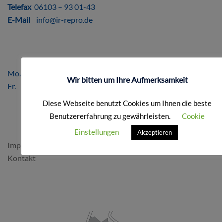
Telefax
06103 – 93 01-43
E-Mail
info@ir-repro.de
ÖFFNUNGSZEITEN
Mo.-Do. 8.00 – 17.00 Uhr
Wir bitten um Ihre Aufmerksamkeit
Fr. 8.00 – 16.00 Uhr
Diese Webseite benutzt Cookies um Ihnen die beste
Benutzererfahrung zu gewährleisten.
Cookie
FORMALES
Einstellungen
Akzeptieren
Impressum & Datenschutz
Kontakt
SO FINDEN SIE UNS