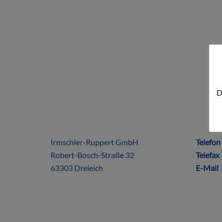
D
ÜBER UNS
DIRE
Irmschler-Ruppert GmbH
Telefon
Robert-Bosch-Straße 32
Telefax
63303 Dreieich
E-Mail