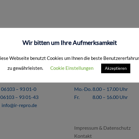
Wir bitten um Ihre Aufmerksamkeit
iese Webseite benutzt Cookies um Ihnen die beste Benutzererfahru
zu gewährleisten.
Cookie Einstellungen
Akzeptieren
KT
ÖFFNUNGSZEITEN
06103 – 93 01-0
Mo.-Do. 8.00 – 17.00 Uhr
06103 – 93 01-43
Fr. 8.00 – 16.00 Uhr
info@ir-repro.de
FORMALES
Impressum & Datenschutz
Kontakt