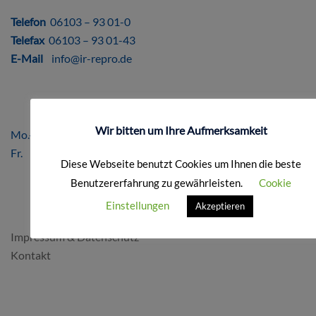
DIREKT
Telefon
06103 – 93 01-0
Telefax
06103 – 93 01-43
E-Mail
info@ir-repro.de
ÖFFNUNGSZEITEN
Wir bitten um Ihre Aufmerksamkeit
Mo.-Do. 8.00 – 17.00 Uhr
Fr. 8.00 – 16.00 Uhr
Diese Webseite benutzt Cookies um Ihnen die beste
Benutzererfahrung zu gewährleisten.
Cookie
FORMALES
Einstellungen
Akzeptieren
Impressum & Datenschutz
Kontakt
SO FINDEN SIE UNS