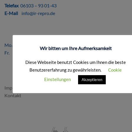
Telefax
06103 – 93 01-43
E-Mail
info@ir-repro.de
ÖFFNUNGSZEITEN
Mo.-Do. 8.00 – 17.00 Uhr
Wir bitten um Ihre Aufmerksamkeit
Fr. 8.00 – 16.00 Uhr
Diese Webseite benutzt Cookies um Ihnen die beste
Benutzererfahrung zu gewährleisten.
Cookie
FORMALES
Einstellungen
Akzeptieren
Impressum & Datenschutz
Kontakt
SO FINDEN SIE UNS