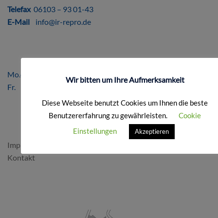
Telefax
06103 – 93 01-43
E-Mail
info@ir-repro.de
ÖFFNUNGSZEITEN
Mo.-Do. 8.00 – 17.00 Uhr
Wir bitten um Ihre Aufmerksamkeit
Fr. 8.00 – 16.00 Uhr
Diese Webseite benutzt Cookies um Ihnen die beste
Benutzererfahrung zu gewährleisten.
Cookie
FORMALES
Einstellungen
Akzeptieren
Impressum & Datenschutz
Kontakt
SO FINDEN SIE UNS