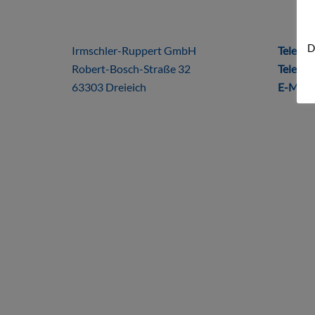
ÜBER UNS
DIRE
D
Irmschler-Ruppert GmbH
Telefon
Robert-Bosch-Straße 32
Telefax
63303 Dreieich
E-Mail