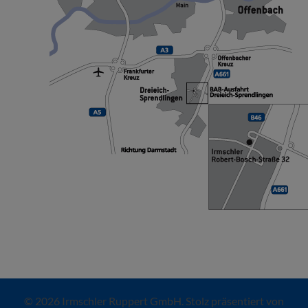
© 2026 Irmschler Ruppert GmbH. Stolz präsentiert von