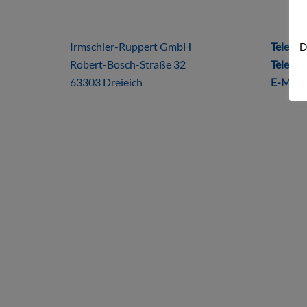
ÜBER UNS
DIRE
Irmschler-Ruppert GmbH
Telefon
D
Robert-Bosch-Straße 32
Telefax
63303 Dreieich
E-Mail